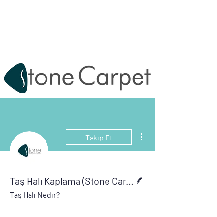
Destek:
0212 620 67 47
info@tashalikaplama.com.tr
Diğer Eylemler
Takip Et
Yazar
Taş Halı Kaplama (Stone Carpet)
Taş Halı Nedir?