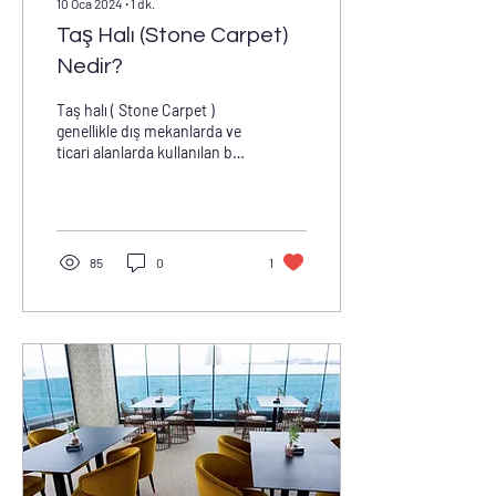
10 Oca 2024
∙
1
dk.
Taş Halı (Stone Carpet)
Nedir?
Taş halı ( Stone Carpet )
genellikle dış mekanlarda ve
ticari alanlarda kullanılan bir
zemin kaplama
malzemesidir. Doğal taş
çipleri veya...
85
0
1