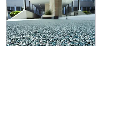
3 Eki 2023
∙
1
dk.
Taş Halı M² Fiyat
Taş halı m² fiyatı, birkaç
faktöre bağlı olarak
değişebilir. Bu faktörler
şunları içerebilir: Kullanılan
Taş Türü: Farklı taş türleri...