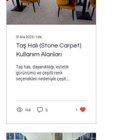
31 Ara 2023
∙
1
dk.
Taş Halı (Stone Carpet)
Kullanım Alanları
Taş halı, dayanıklılığı, estetik
görünümü ve çeşitli renk
seçenekleri nedeniyle çeşitli
kullanım alanlarında tercih
edilmektedir. İşte...
146
0
1