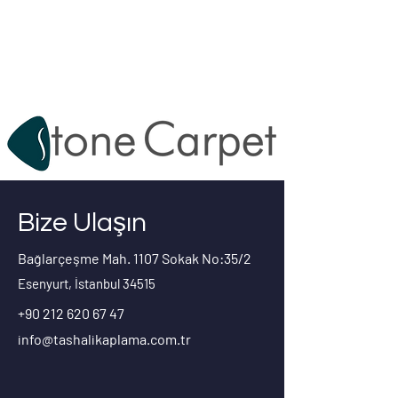
Destek:
0212 620 67 47
info@tashalikaplama.com.tr
Bize Ulaşın
Bağlarçeşme Mah. 1107 Sokak No:35/2
Esenyurt, İstanbul 34515
+90 212 620 67 47
info@tashalikaplama.com.tr