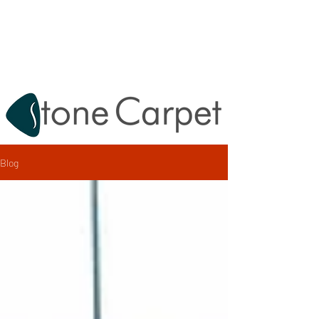
Destek:
0212 620 67 47
info@tashalikaplama.com.tr
Blog