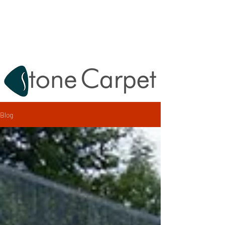
Destek:
0212 620 67 47
info@tashalikaplama.com.tr
Blog