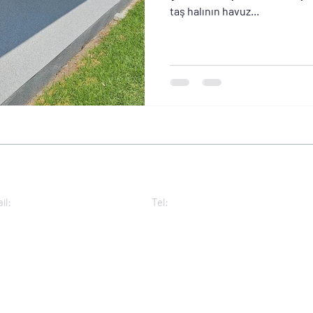
taş halının havuz...
arçeşme Mah. 1107 Sokak No:35/2
Esenyurt, İstanbul 34515
il:
info@tashalikaplama.com.tr
|
Tel:
0 (212) 620 67 47