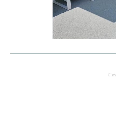
© 2024, Sanat Yer Kaplamaları
Bağl
San. ve Tic. A.Ş
E-ma