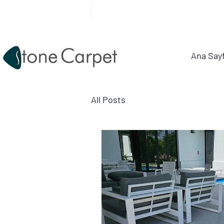
info@tashalikaplama.com.tr
Halı Kaplama Sistemleri
Ana Say
All Posts