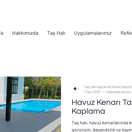
fa
Hakkımızda
Taş Halı
Uygulamalarımız
Refe
Taş Halı Kaplama (Stone Carpet)
1 Tem 2023
1 dakikada okunur
Havuz Kenarı Ta
Kaplama
Taş halı, havuz kenarlarında k
görünüm, dayanıklılık ve kayma