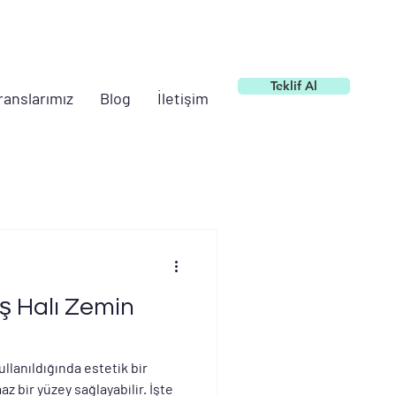
Çalışma Saatleri 09:00-18:00
Destek: 0212 620 67
47
Teklif Al
ranslarımız
Blog
İletişim
ş Halı Zemin
ullanıldığında estetik bir
z bir yüzey sağlayabilir. İşte